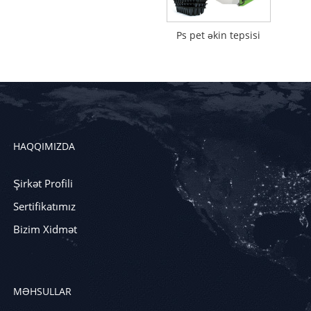
Ps pet əkin tepsisi
HAQQIMIZDA
Şirkət Profili
Sertifikatımız
Bizim Xidmət
MƏHSULLAR