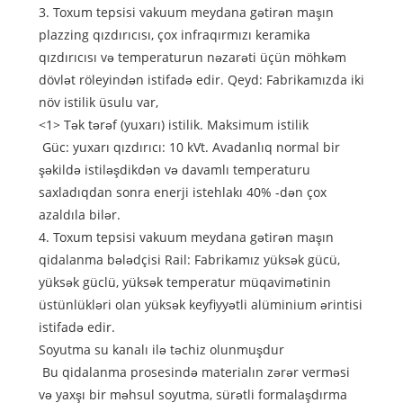
3. Toxum tepsisi vakuum meydana gətirən maşın
plazzing qızdırıcısı, çox infraqırmızı keramika
qızdırıcısı və temperaturun nəzarəti üçün möhkəm
dövlət röleyindən istifadə edir. Qeyd: Fabrikamızda iki
növ istilik üsulu var,
<1> Tək tərəf (yuxarı) istilik. Maksimum istilik
Güc: yuxarı qızdırıcı: 10 kVt. Avadanlıq normal bir
şəkildə istiləşdikdən və davamlı temperaturu
saxladıqdan sonra enerji istehlakı 40% -dən çox
azaldıla bilər.
4. Toxum tepsisi vakuum meydana gətirən maşın
qidalanma bələdçisi Rail: Fabrikamız yüksək gücü,
yüksək güclü, yüksək temperatur müqavimətinin
üstünlükləri olan yüksək keyfiyyətli alüminium ərintisi
istifadə edir.
Soyutma su kanalı ilə təchiz olunmuşdur
Bu qidalanma prosesində materialın zərər verməsi
və yaxşı bir məhsul soyutma, sürətli formalaşdırma