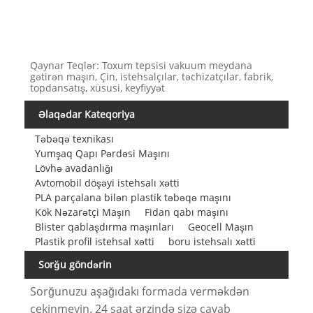
Qaynar Teqlər: Toxum tepsisi vakuum meydana
gətirən maşın, Çin, istehsalçılar, təchizatçılar, fabrik,
topdansatış, xüsusi, keyfiyyət
Əlaqədar Kateqoriya
Təbəqə texnikası
Yumşaq Qapı Pərdəsi Maşını
Lövhə avadanlığı
Avtomobil döşəyi istehsalı xətti
PLA parçalana bilən plastik təbəqə maşını
Kök Nəzarətçi Maşın
Fidan qabı maşını
Blister qablaşdırma maşınları
Geocell Maşın
Plastik profil istehsal xətti
boru istehsalı xətti
Sorğu göndərin
Sorğunuzu aşağıdakı formada verməkdən
çekinmeyin. 24 saat ərzində sizə cavab