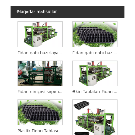
Əlaqədar məhsullar
Fidan qabı hazırlayan maşın
Fidan qabı qabı hazırlayan maşın
Fidan nimçəsi səpən maşın
Əkin Tablaları Fidan Hazırlayan Maşın
Plastik Fidan Tablası Maşınları